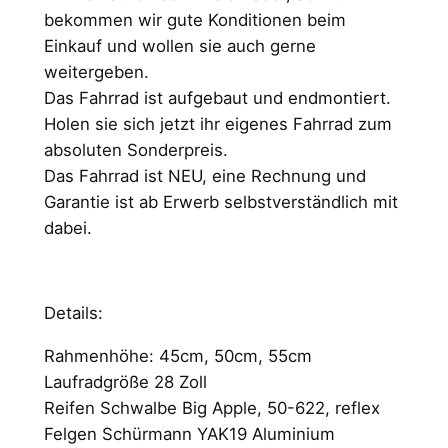
e
t
bekommen wir gute Konditionen beim
i
:
Einkauf und wollen sie auch gerne
weitergeben.
s
7
Das Fahrrad ist aufgebaut und endmontiert.
w
9
Holen sie sich jetzt ihr eigenes Fahrrad zum
a
9
absoluten Sonderpreis.
Das Fahrrad ist NEU, eine Rechnung und
r
,
Garantie ist ab Erwerb selbstverständlich mit
:
0
dabei.
1
0
.
Details:
1
€
9
.
Rahmenhöhe: 45cm, 50cm, 55cm
Laufradgröße 28 Zoll
9
Reifen Schwalbe Big Apple, 50-622, reflex
,
Felgen Schürmann YAK19 Aluminium