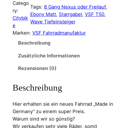
Catego
Tags:
8 Gang Nexus oder Freilauf
, 
r
e
ry:
Ebony Matt
, 
Starrgabel
, 
VSF T50
, 
Citybik
ü
l
Wave Tiefeinsteiger
e
n
l
Marken:
VSF Fahrradmanufaktur
g
e
Beschreibung
l
r
Zusätzliche Informationen
i
P
Rezensionen (0)
c
r
h
e
Beschreibung
e
i
r
s
Hier erhalten sie ein neues Fahrrad „Made in
P
i
Germany“ zu einem super Preis.
r
s
Warum sind wir so günstig?
Wir verkaufen sehr viele Räder, somit