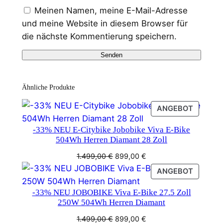
Meinen Namen, meine E-Mail-Adresse
und meine Website in diesem Browser für
die nächste Kommentierung speichern.
Ähnliche Produkte
PRODU
ANGEBOT
IM
-33% NEU E-Citybike Jobobike Viva E-Bike
ANGEB
504Wh Herren Diamant 28 Zoll
Ursprünglicher
Aktueller
1.499,00
€
899,00
€
Preis
Preis
PRODU
ANGEBOT
war:
ist:
IM
1.499,00 €
899,00 €.
-33% NEU JOBOBIKE Viva E-Bike 27.5 Zoll
ANGEB
250W 504Wh Herren Diamant
Ursprünglicher
Aktueller
1.499,00
€
899,00
€