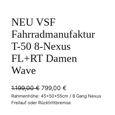
NEU VSF
Fahrradmanufaktur
T-50 8-Nexus
FL+RT Damen
Wave
U
A
1.199,00
€
799,00
€
r
k
Rahmenhöhe: 45+50+55cm / 8 Gang Nexus
Freilauf oder Rücktrittbremse
s
t
p
u