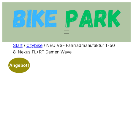
Zum
Inhalt
springen
Start
/
Citybike
/ NEU VSF Fahrradmanufaktur T-50
8-Nexus FL+RT Damen Wave
Angebot!