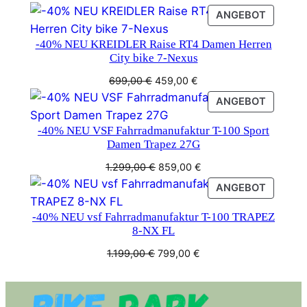
Preis
Preis
PRODU
ANGEBOT
war:
ist:
IM
1.499,00 €
899,00 €.
-40% NEU KREIDLER Raise RT4 Damen Herren
ANGEB
City bike 7-Nexus
Ursprünglicher
Aktueller
699,00
€
459,00
€
Preis
Preis
PRODU
ANGEBOT
war:
ist:
IM
699,00 €
459,00 €.
-40% NEU VSF Fahrradmanufaktur T-100 Sport
ANGEB
Damen Trapez 27G
Ursprünglicher
Aktueller
1.299,00
€
859,00
€
Preis
Preis
PRODU
ANGEBOT
war:
ist:
IM
1.299,00 €
859,00 €.
-40% NEU vsf Fahrradmanufaktur T-100 TRAPEZ
ANGEB
8-NX FL
Ursprünglicher
Aktueller
1.199,00
€
799,00
€
Preis
Preis
war:
ist:
1.199,00 €
799,00 €.