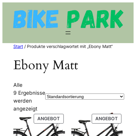
Zum
Inhalt
springen
Start
/ Produkte verschlagwortet mit „Ebony Matt“
Ebony Matt
Alle
9 Ergebnisse
werden
angezeigt
PRODUKT
PRODU
ANGEBOT
ANGEBOT
IM
IM
ANGEBOT
ANGEB