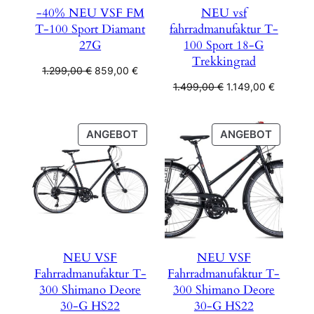
-40% NEU VSF FM
NEU vsf
T-100 Sport Diamant
fahrradmanufaktur T-
27G
100 Sport 18-G
Trekkingrad
Ursprünglicher
Aktueller
1.299,00
€
859,00
€
Preis
Preis
Ursprünglicher
Aktueller
1.499,00
€
1.149,00
€
war:
ist:
Preis
Preis
1.299,00 €
859,00 €.
war:
ist:
1.499,00 €
1.149,00
PRODUKT
PRODU
ANGEBOT
ANGEBOT
IM
IM
ANGEBOT
ANGEB
NEU VSF
NEU VSF
Fahrradmanufaktur T-
Fahrradmanufaktur T-
300 Shimano Deore
300 Shimano Deore
30-G HS22
30-G HS22