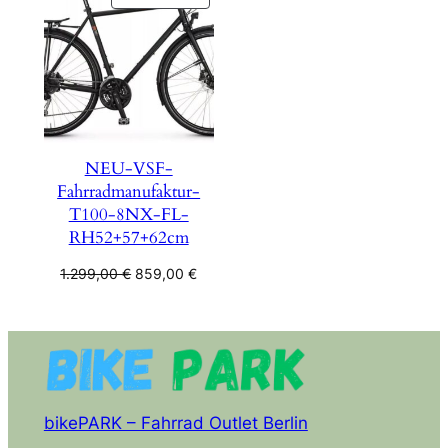
IM
ANGEBOT
NEU-VSF-
Fahrradmanufaktur-
T100-8NX-FL-
RH52+57+62cm
Ursprünglicher
Aktueller
1.299,00
€
859,00
€
Preis
Preis
war:
ist:
1.299,00 €
859,00 €.
bikePARK – Fahrrad Outlet Berlin