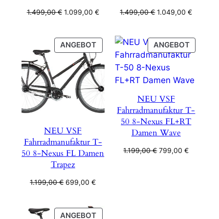
Ursprünglicher
Aktueller
Ursprünglicher
Aktuelle
1.499,00
€
1.099,00
€
1.499,00
€
1.049,00
€
Preis
Preis
Preis
Preis
war:
ist:
war:
ist:
1.499,00 €
1.099,00 €.
1.499,00 €
1.049,00
PRODUKT
PRODU
ANGEBOT
ANGEBOT
IM
IM
ANGEBOT
ANGEB
NEU VSF
Fahrradmanufaktur T-
50 8-Nexus FL+RT
NEU VSF
Damen Wave
Fahrradmanufaktur T-
Ursprünglicher
Aktueller
1.199,00
€
799,00
€
50 8-Nexus FL Damen
Preis
Preis
Trapez
war:
ist:
Ursprünglicher
Aktueller
1.199,00 €
799,00 €
1.199,00
€
699,00
€
Preis
Preis
war:
ist:
1.199,00 €
699,00 €.
PRODUKT
ANGEBOT