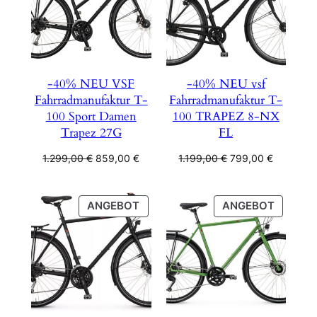
-40% NEU VSF
-40% NEU vsf
Fahrradmanufaktur T-
Fahrradmanufaktur T-
100 Sport Damen
100 TRAPEZ 8-NX
Trapez 27G
FL
Ursprünglicher
Aktueller
Ursprünglicher
Aktueller
1.299,00
€
859,00
€
1.199,00
€
799,00
€
Preis
Preis
Preis
Preis
war:
ist:
war:
ist:
1.299,00 €
859,00 €.
1.199,00 €
799,00 €
PRODUKT
PRODU
ANGEBOT
ANGEBOT
IM
IM
ANGEBOT
ANGEB