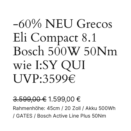
-60% NEU Grecos
Eli Compact 8.1
Bosch 500W 50Nm
wie I:SY QUI
UVP:3599€
U
A
3.599,00
€
1.599,00
€
r
k
Rahmenhöhe: 45cm / 20 Zoll / Akku 500Wh
/ GATES / Bosch Active Line Plus 50Nm
s
t
p
u