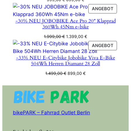
Preis
Preis
PRODU
ANGEBOT
war:
ist:
IM
999,00 €
699,00 €.
-30% NEU JOBOBIKE Ace Pro 20″ Klapprad
ANGEB
360Wh 45Nm e-bike
Ursprünglicher
Aktueller
1.999,00
€
1.399,00
€
Preis
Preis
PRODU
ANGEBOT
war:
ist:
IM
1.999,00 €
1.399,00 €.
-33% NEU E-Citybike Jobobike Viva E-Bike
ANGEB
504Wh Herren Diamant 28 Zoll
Ursprünglicher
Aktueller
1.499,00
€
899,00
€
Preis
Preis
war:
ist:
1.499,00 €
899,00 €.
bikePARK – Fahrrad Outlet Berlin