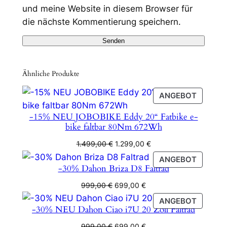
und meine Website in diesem Browser für
die nächste Kommentierung speichern.
Ähnliche Produkte
PRODU
ANGEBOT
IM
-15% NEU JOBOBIKE Eddy 20“ Fatbike e-
ANGEB
bike faltbar 80Nm 672Wh
Ursprünglicher
Aktueller
1.499,00
€
1.299,00
€
Preis
Preis
PRODU
ANGEBOT
war:
ist:
-30% Dahon Briza D8 Faltrad
IM
1.499,00 €
1.299,00 €.
ANGEB
Ursprünglicher
Aktueller
999,00
€
699,00
€
Preis
Preis
PRODU
ANGEBOT
war:
ist:
-30% NEU Dahon Ciao i7U 20 Zoll Faltrad
IM
999,00 €
699,00 €.
ANGEB
Ursprünglicher
Aktueller
999,00
€
699,00
€