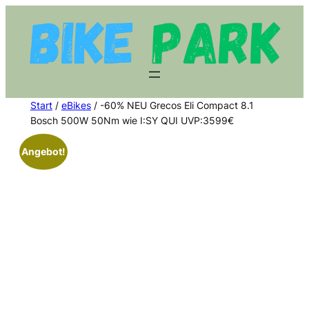
Zum
Inhalt
springen
Start
/
eBikes
/ -60% NEU Grecos Eli Compact 8.1
Bosch 500W 50Nm wie I:SY QUI UVP:3599€
Angebot!