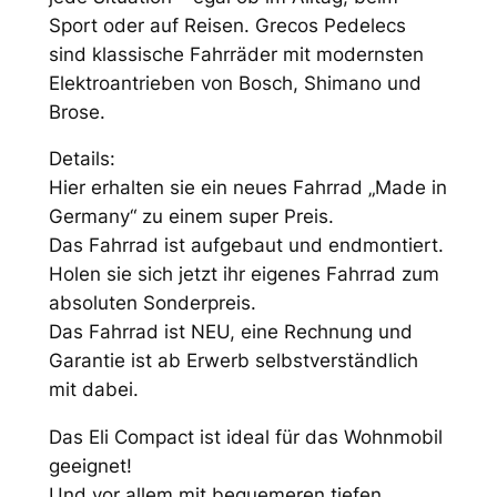
e
t
Sport oder auf Reisen. Grecos Pedelecs
i
:
sind klassische Fahrräder mit modernsten
s
1
Elektroantrieben von Bosch, Shimano und
Brose.
w
.
a
5
Details:
Hier erhalten sie ein neues Fahrrad „Made in
r
9
Germany“ zu einem super Preis.
:
9
Das Fahrrad ist aufgebaut und endmontiert.
3
,
Holen sie sich jetzt ihr eigenes Fahrrad zum
absoluten Sonderpreis.
.
0
Das Fahrrad ist NEU, eine Rechnung und
5
0
Garantie ist ab Erwerb selbstverständlich
9
mit dabei.
9
€
Das Eli Compact ist ideal für das Wohnmobil
,
.
geeignet!
Und vor allem mit bequemeren tiefen