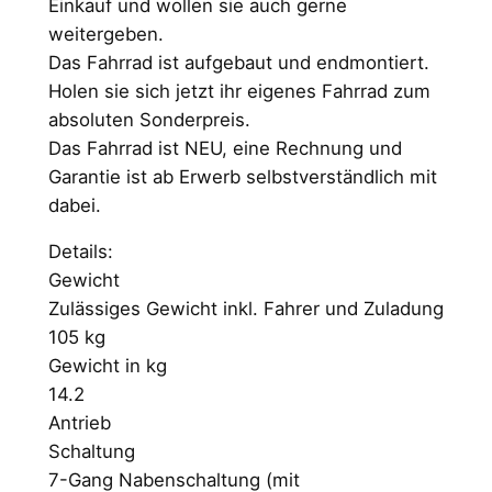
Einkauf und wollen sie auch gerne
P
i
weitergeben.
r
s
Das Fahrrad ist aufgebaut und endmontiert.
Holen sie sich jetzt ihr eigenes Fahrrad zum
e
t
absoluten Sonderpreis.
i
:
Das Fahrrad ist NEU, eine Rechnung und
s
6
Garantie ist ab Erwerb selbstverständlich mit
dabei.
w
9
a
9
Details:
Gewicht
r
,
Zulässiges Gewicht inkl. Fahrer und Zuladung
:
0
105 kg
9
0
Gewicht in kg
14.2
9
Antrieb
9
€
Schaltung
,
.
7-Gang Nabenschaltung (mit