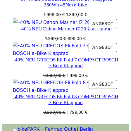
360Wh 45Nm e-bike
Ursprünglicher
Aktueller
1.999,00
€
1.399,00
€
Preis
Preis
PRODU
ANGEBOT
war:
ist:
-40% NEU Dahon Mariner i7 20 Zoll Faltrad
IM
1.999,00 €
1.399,00 €.
ANGEB
Ursprünglicher
Aktueller
1.299,00
€
899,00
€
Preis
Preis
PRODU
ANGEBOT
war:
ist:
IM
1.299,00 €
899,00 €.
-40% NEU GRECOS Eli Fold 7 COMPACT BOSCH
ANGEB
e-Bike Klapprad
Ursprünglicher
Aktueller
2.999,00
€
1.499,00
€
Preis
Preis
PRODU
ANGEBOT
war:
ist:
IM
2.999,00 €
1.499,00 €.
-40% NEU GRECOS Eli Fold 8 COMPACT BOSCH
ANGEB
e-Bike Klapprad
Ursprünglicher
Aktueller
3.299,00
€
1.799,00
€
Preis
Preis
war:
ist: