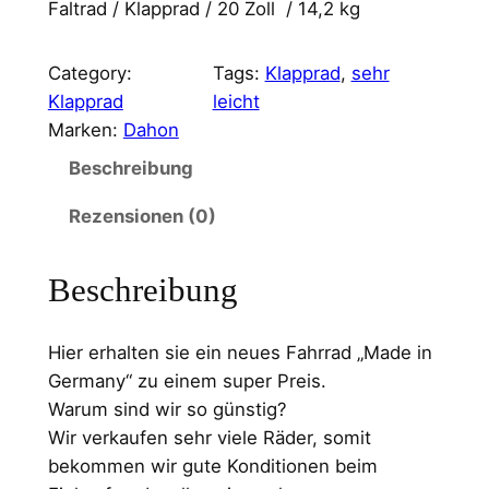
r
k
Faltrad / Klapprad / 20 Zoll / 14,2 kg
s
t
Category:
Tags:
Klapprad
, 
sehr
p
u
Klapprad
leicht
r
e
Marken:
Dahon
ü
l
Beschreibung
n
l
Rezensionen (0)
g
e
l
r
Beschreibung
i
P
c
r
Hier erhalten sie ein neues Fahrrad „Made in
Germany“ zu einem super Preis.
h
e
Warum sind wir so günstig?
e
i
Wir verkaufen sehr viele Räder, somit
r
s
bekommen wir gute Konditionen beim