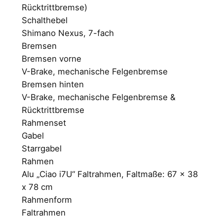
Rücktrittbremse)
0
Schalthebel
0
Shimano Nexus, 7-fach
Bremsen
Bremsen vorne
€
V-Brake, mechanische Felgenbremse
Bremsen hinten
V-Brake, mechanische Felgenbremse &
Rücktrittbremse
Rahmenset
Gabel
Starrgabel
Rahmen
Alu „Ciao i7U“ Faltrahmen, Faltmaße: 67 x 38
x 78 cm
Rahmenform
Faltrahmen