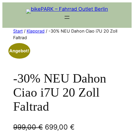
Zum
Inhalt
springen
Start
/
Klapprad
/ -30% NEU Dahon Ciao i7U 20 Zoll
Faltrad
Angebot!
-30% NEU Dahon
Ciao i7U 20 Zoll
Faltrad
U
A
999,00
€
699,00
€