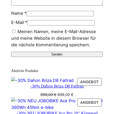
Name
*
E-Mail
*
Meinen Namen, meine E-Mail-Adresse
und meine Website in diesem Browser für
die nächste Kommentierung speichern.
Ähnliche Produkte
PRODU
ANGEBOT
-30% Dahon Briza D8 Faltrad
IM
ANGEB
Ursprünglicher
Aktueller
999,00
€
699,00
€
Preis
Preis
PRODU
ANGEBOT
war:
ist:
IM
999,00 €
699,00 €.
-30% NEU JOBOBIKE Ace Pro 20″ Klapprad
ANGEB