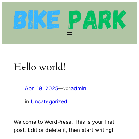
Zum
Inhalt
springen
Hello world!
Apr. 19, 2025
—
admin
von
in
Uncategorized
Welcome to WordPress. This is your first
post. Edit or delete it, then start writing!