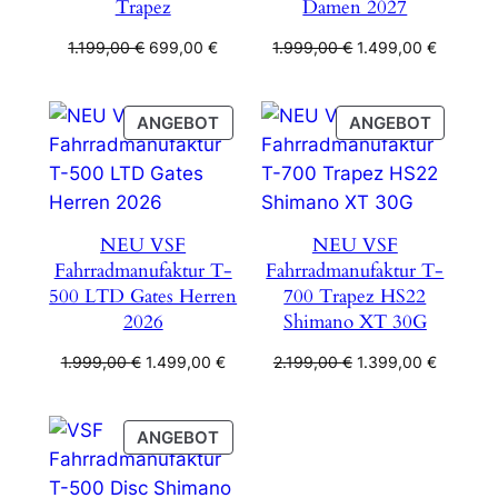
Trapez
Damen 2027
Ursprünglicher
Aktueller
Ursprünglicher
Aktuelle
1.199,00
€
699,00
€
1.999,00
€
1.499,00
€
Preis
Preis
Preis
Preis
war:
ist:
war:
ist:
1.199,00 €
699,00 €.
1.999,00 €
1.499,00
PRODUKT
PRODU
ANGEBOT
ANGEBOT
IM
IM
ANGEBOT
ANGEB
NEU VSF
NEU VSF
Fahrradmanufaktur T-
Fahrradmanufaktur T-
500 LTD Gates Herren
700 Trapez HS22
2026
Shimano XT 30G
Ursprünglicher
Aktueller
Ursprünglicher
Aktuelle
1.999,00
€
1.499,00
€
2.199,00
€
1.399,00
€
Preis
Preis
Preis
Preis
war:
ist:
war:
ist:
1.999,00 €
1.499,00 €.
2.199,00 €
1.399,00
PRODUKT
ANGEBOT
IM
ANGEBOT