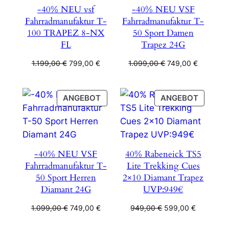
-40% NEU vsf
-40% NEU VSF
Fahrradmanufaktur T-
Fahrradmanufaktur T-
100 TRAPEZ 8-NX
50 Sport Damen
FL
Trapez 24G
Ursprünglicher
Aktueller
Ursprünglicher
Aktueller
1.199,00
€
799,00
€
1.099,00
€
749,00
€
Preis
Preis
Preis
Preis
war:
ist:
war:
ist:
1.199,00 €
799,00 €.
1.099,00 €
749,00 €
PRODUKT
PRODU
ANGEBOT
ANGEBOT
IM
IM
ANGEBOT
ANGEB
-40% NEU VSF
40% Rabeneick TS5
Fahrradmanufaktur T-
Lite Trekking Cues
50 Sport Herren
2×10 Diamant Trapez
Diamant 24G
UVP:949€
Ursprünglicher
Aktueller
Ursprünglicher
Aktueller
1.099,00
€
749,00
€
949,00
€
599,00
€
Preis
Preis
Preis
Preis