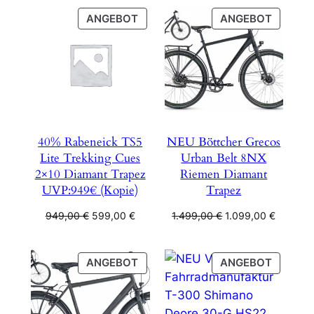
war:
ist:
war:
ist:
1.099,00 €
749,00 €.
949,00 €
599,00 €
PRODUKT
PRODU
ANGEBOT
ANGEBOT
IM
IM
ANGEBOT
ANGEB
40% Rabeneick TS5
NEU Böttcher Grecos
Lite Trekking Cues
Urban Belt 8NX
2×10 Diamant Trapez
Riemen Diamant
UVP:949€ (Kopie)
Trapez
Ursprünglicher
Aktueller
Ursprünglicher
Aktuelle
949,00
€
599,00
€
1.499,00
€
1.099,00
€
Preis
Preis
Preis
Preis
war:
ist:
war:
ist:
949,00 €
599,00 €.
1.499,00 €
1.099,00
PRODUKT
PRODU
ANGEBOT
ANGEBOT
IM
IM
ANGEBOT
ANGEB