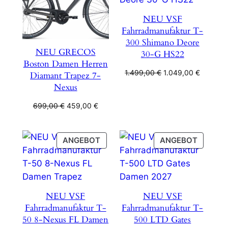
NEU VSF
Fahrradmanufaktur T-
300 Shimano Deore
NEU GRECOS
30-G HS22
Boston Damen Herren
Ursprünglicher
Aktuelle
1.499,00
€
1.049,00
€
Diamant Trapez 7-
Preis
Preis
Nexus
war:
ist:
Ursprünglicher
Aktueller
1.499,00 €
1.049,00
699,00
€
459,00
€
Preis
Preis
war:
ist:
699,00 €
459,00 €.
PRODUKT
PRODU
ANGEBOT
ANGEBOT
IM
IM
ANGEBOT
ANGEB
NEU VSF
NEU VSF
Fahrradmanufaktur T-
Fahrradmanufaktur T-
50 8-Nexus FL Damen
500 LTD Gates