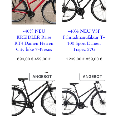
-40% NEU
-40% NEU VSF
KREIDLER Raise
Fahrradmanufaktur T-
RT4 Damen Herren
100 Sport Damen
City bike 7-Nexus
Trapez 27G
Ursprünglicher
Aktueller
Ursprünglicher
Aktueller
699,00
€
459,00
€
1.299,00
€
859,00
€
Preis
Preis
Preis
Preis
war:
ist:
war:
ist:
699,00 €
459,00 €.
1.299,00 €
859,00 €
PRODUKT
PRODU
ANGEBOT
ANGEBOT
IM
IM
ANGEBOT
ANGEB