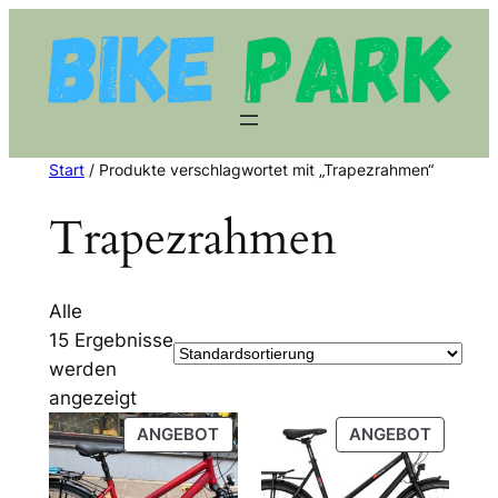
Zum
Inhalt
springen
Start
/ Produkte verschlagwortet mit „Trapezrahmen“
Trapezrahmen
Alle
15 Ergebnisse
werden
angezeigt
PRODUKT
PRODU
ANGEBOT
ANGEBOT
IM
IM
ANGEBOT
ANGEB