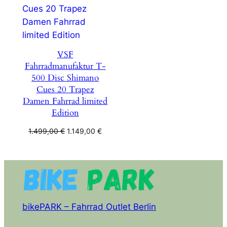
VSF
Fahrradmanufaktur T-
500 Disc Shimano
Cues 20 Trapez
Damen Fahrrad limited
Edition
Ursprünglicher
Aktueller
1.499,00
€
1.149,00
€
Preis
Preis
war:
ist:
1.499,00 €
1.149,00 €.
bikePARK – Fahrrad Outlet Berlin