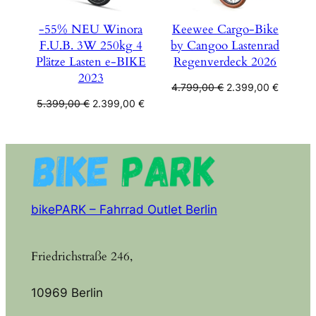
-55% NEU Winora
Keewee Cargo-Bike
F.U.B. 3W 250kg 4
by Cangoo Lastenrad
Plätze Lasten e-BIKE
Regenverdeck 2026
2023
Ursprünglicher
Aktuelle
4.799,00
€
2.399,00
€
Preis
Preis
Ursprünglicher
Aktueller
5.399,00
€
2.399,00
€
war:
ist:
Preis
Preis
4.799,00 €
2.399,0
war:
ist:
5.399,00 €
2.399,00 €.
bikePARK – Fahrrad Outlet Berlin
Friedrichstraße 246,
10969 Berlin