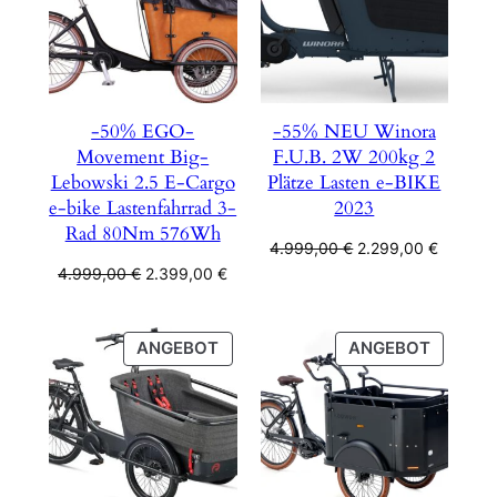
-50% EGO-
-55% NEU Winora
Movement Big-
F.U.B. 2W 200kg 2
Lebowski 2.5 E-Cargo
Plätze Lasten e-BIKE
e-bike Lastenfahrrad 3-
2023
Rad 80Nm 576Wh
Ursprünglicher
Aktuelle
4.999,00
€
2.299,00
€
Preis
Preis
Ursprünglicher
Aktueller
4.999,00
€
2.399,00
€
war:
ist:
Preis
Preis
4.999,00 €
2.299,0
war:
ist:
4.999,00 €
2.399,00 €.
PRODUKT
PRODU
ANGEBOT
ANGEBOT
IM
IM
ANGEBOT
ANGEB