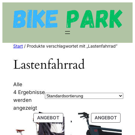
Zum
Inhalt
springen
Start
/ Produkte verschlagwortet mit „Lastenfahrrad“
Lastenfahrrad
Alle
4 Ergebnisse
werden
angezeigt
PRODUKT
PRODU
ANGEBOT
ANGEBOT
IM
IM
ANGEBOT
ANGEB