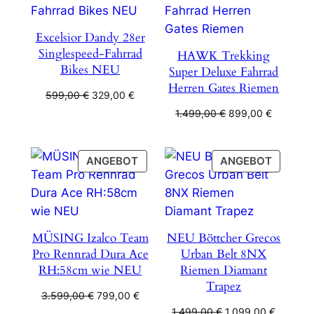
ANGEBOT
ANGEB
Excelsior Dandy 28er
Singlespeed-Fahrrad
HAWK Trekking
Bikes NEU
Super Deluxe Fahrrad
Herren Gates Riemen
Ursprünglicher
Aktueller
599,00
€
329,00
€
Preis
Preis
Ursprünglicher
Aktueller
1.499,00
€
899,00
€
war:
ist:
Preis
Preis
599,00 €
329,00 €.
war:
ist:
1.499,00 €
899,00 €
PRODUKT
PRODU
ANGEBOT
ANGEBOT
IM
IM
ANGEBOT
ANGEB
MÜSING Izalco Team
NEU Böttcher Grecos
Pro Rennrad Dura Ace
Urban Belt 8NX
RH:58cm wie NEU
Riemen Diamant
Trapez
Ursprünglicher
Aktueller
3.599,00
€
799,00
€
Preis
Preis
Ursprünglicher
Aktuelle
1.499,00
€
1.099,00
€