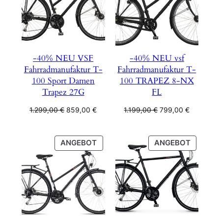
-40% NEU VSF
-40% NEU vsf
Fahrradmanufaktur T-
Fahrradmanufaktur T-
100 Sport Damen
100 TRAPEZ 8-NX
Trapez 27G
FL
Ursprünglicher
Aktueller
Ursprünglicher
Aktueller
1.299,00
€
859,00
€
1.199,00
€
799,00
€
Preis
Preis
Preis
Preis
war:
ist:
war:
ist:
1.299,00 €
859,00 €.
1.199,00 €
799,00 €
PRODUKT
PRODU
ANGEBOT
ANGEBOT
IM
IM
ANGEBOT
ANGEB