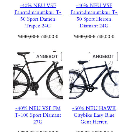
-40% NEU VSF
-40% NEU VSF
Fahrradmanufaktur T-
Fahrradmanufaktur T-
50 Sport Damen
50 Sport Herren
Trapez 24G
Diamant 24G
Ursprünglicher
Aktueller
Ursprünglicher
Aktueller
1.099,00
€
749,00
€
1.099,00
€
749,00
€
Preis
Preis
Preis
Preis
war:
ist:
war:
ist:
1.099,00 €
749,00 €.
1.099,00 €
749,00 €
PRODUKT
PRODU
ANGEBOT
ANGEBOT
IM
IM
ANGEBOT
ANGEB
-40% NEU VSF FM
-50% NEU HAWK
T-100 Sport Diamant
Citybike Easy Blue
27G
Gent Herren