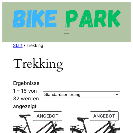
Zum
Inhalt
springen
Start
/ Trekking
Trekking
Ergebnisse
1 – 16 von
32 werden
angezeigt
PRODUKT
PRODU
ANGEBOT
ANGEBOT
IM
IM
ANGEBOT
ANGEB