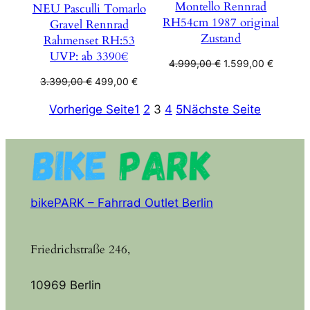
Montello Rennrad
NEU Pasculli Tomarlo
RH54cm 1987 original
Gravel Rennrad
Zustand
Rahmenset RH:53
UVP: ab 3390€
Ursprünglicher
Aktuelle
4.999,00
€
1.599,00
€
Preis
Preis
Ursprünglicher
Aktueller
3.399,00
€
499,00
€
war:
ist:
Preis
Preis
Vorherige Seite
1
2
3
4
5
Nächste Seite
4.999,00 €
1.599,0
war:
ist:
3.399,00 €
499,00 €.
bikePARK – Fahrrad Outlet Berlin
Friedrichstraße 246,
10969 Berlin