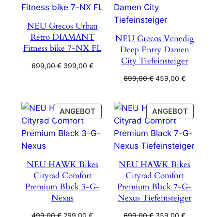
ANGEBOT
ANGEB
NEU Grecos Urban
Retro DIAMANT
NEU Grecos Venedig
Fitness bike 7-NX FL
Deep Entry Damen
City Tiefeinsteiger
Ursprünglicher
Aktueller
699,00
€
399,00
€
Preis
Preis
Ursprünglicher
Aktueller
699,00
€
459,00
€
war:
ist:
Preis
Preis
699,00 €
399,00 €.
war:
ist:
699,00 €
459,00 €
PRODUKT
PRODU
ANGEBOT
ANGEBOT
IM
IM
ANGEBOT
ANGEB
NEU HAWK Bikes
NEU HAWK Bikes
Cityrad Comfort
Cityrad Comfort
Premium Black 3-G-
Premium Black 7-G-
Nexus
Nexus Tiefeinsteiger
Ursprünglicher
Aktueller
Ursprünglicher
Aktueller
499,00
€
299,00
€
699,00
€
359,00
€