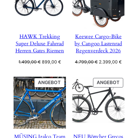
HAWK Trekking
Keewee Cargo-Bike
Super Deluxe Fahrrad
by Cangoo Lastenrad
Herren Gates Riemen
Regenverdeck 2026
Ursprünglicher
Aktueller
Ursprünglicher
Aktuelle
1.499,00
€
899,00
€
4.799,00
€
2.399,00
€
Preis
Preis
Preis
Preis
war:
ist:
war:
ist:
1.499,00 €
899,00 €.
4.799,00 €
2.399,0
PRODUKT
PRODU
ANGEBOT
ANGEBOT
IM
IM
ANGEBOT
ANGEB
MÜSING Izalco Team
NEU Böttcher Grecos