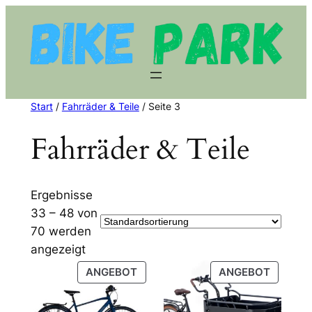
Zum
Inhalt
springen
Start
/
Fahrräder & Teile
/ Seite 3
Fahrräder & Teile
Ergebnisse
33 – 48 von
70 werden
angezeigt
PRODUKT
PRODU
ANGEBOT
ANGEBOT
IM
IM
ANGEBOT
ANGEB