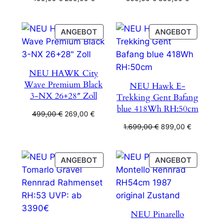
Preis
Preis
Preis
Preis
war:
ist:
war:
ist:
499,00 €
299,00 €.
699,00 €
359,00 €
PRODUKT
PRODU
ANGEBOT
ANGEBOT
IM
IM
ANGEBOT
ANGEB
NEU HAWK City
Wave Premium Black
NEU Hawk E-
3-NX 26+28″ Zoll
Trekking Gent Bafang
blue 418Wh RH:50cm
Ursprünglicher
Aktueller
499,00
€
269,00
€
Preis
Preis
Ursprünglicher
Aktueller
1.699,00
€
899,00
€
war:
ist:
Preis
Preis
499,00 €
269,00 €.
war:
ist:
1.699,00 €
899,00 €
PRODUKT
PRODU
ANGEBOT
ANGEBOT
IM
IM
ANGEBOT
ANGEB
NEU Pinarello