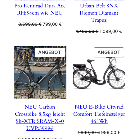
Pro Rennrad Dura Ace
Urban Belt 8NX
RH:58cm wie NEU
Riemen Diamant
Trapez
Ursprünglicher
Aktueller
3.599,00
€
799,00
€
Preis
Preis
Ursprünglicher
Aktuelle
1.499,00
€
1.099,00
€
war:
ist:
Preis
Preis
3.599,00 €
799,00 €.
war:
ist:
1.499,00 €
1.099,00
PRODUKT
PRODU
ANGEBOT
ANGEBOT
IM
IM
ANGEBOT
ANGEB
NEU Carbon
NEU E-Bike Cityrad
Crossbike 8,5kg leicht
Comfort Tiefeinsteiger
Sh-XTR SRAM-X-0
468Wh
UVP:3999€
Ursprünglicher
Aktueller
1.899,00
€
999,00
€
Preis
Preis