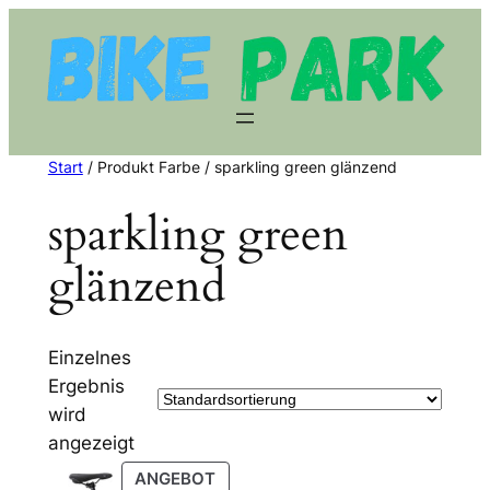
Zum
Inhalt
springen
Start
/ Produkt Farbe / sparkling green glänzend
sparkling green
glänzend
Einzelnes
Ergebnis
wird
angezeigt
PRODUKT
ANGEBOT